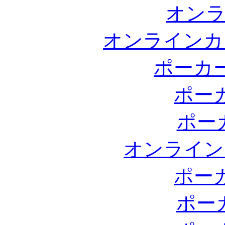
オン
オンラインカ
ポーカ
ポー
ポー
オンライン
ポー
ポー