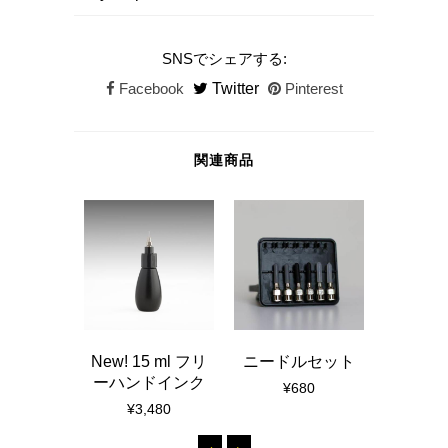
SNSでシェアする:
Facebook
Twitter
Pinterest
関連商品
New! 15 ml フリ
ニードルセット
New! 3
ーハンドインク
ハン
¥680
¥3,480
¥4