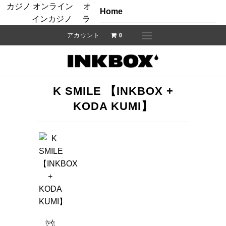
カジノ オンライン
オンラインカジノ ランキング
オンラ
Home
インカジノ
ライブカジノ
ライブカジノ
ショップ
アカウント
0
Menu
フリーハンドインク
SALE
K SMILE 【INKBOX +
KODA KUMI】
インクボックスとは
インクストラクション