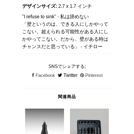
デザインサイズ:
2.7 x 1.7 インチ
"I refuse to sink" - 私は諦めない
「壁というのは、できる人にしかやって
こない。超えられる可能性がある人にし
かやってこない。だから、壁がある時は
チャンスだと思っている」 - イチロー
SNSでシェアする:
Facebook
Twitter
Pinterest
関連商品