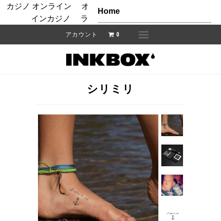
カジノ オンライン
オンラインカジノ ランキング
オンラ
Home
インカジノ
ライブカジノ
ライブカジノ
ショップ
アカウント
0
Menu
フリーハンドインク
SALE
シリミリ
インクボックスとは
インクストラクション