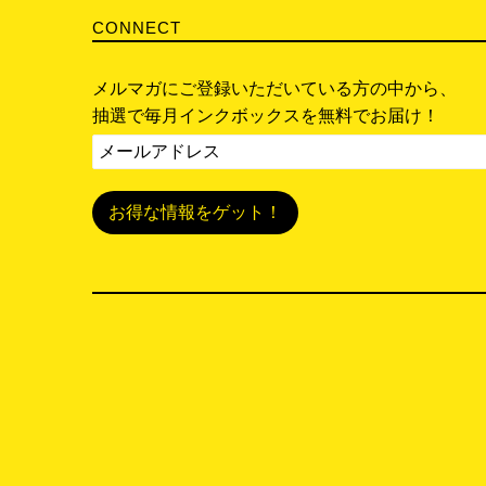
CONNECT
メルマガにご登録いただいている方の中から、
抽選で毎月インクボックスを無料でお届け！