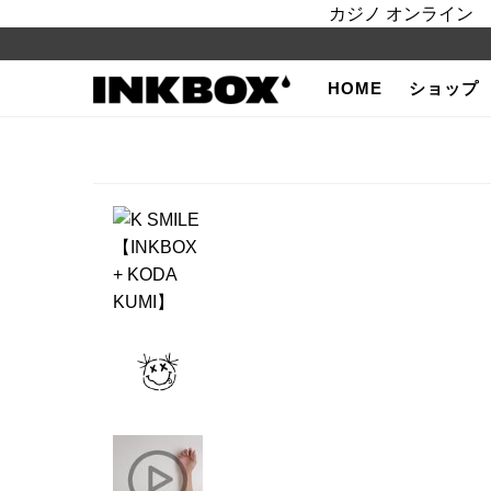
カジノ オンライン
HOME
ショップ