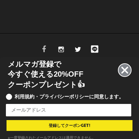
メルマガ登録で
今すぐ使える20%OFF
13.484,10.661 L15.235,14.602 L16.425,14.602 L18.165,10.673 L18.165,14.603
クーポンプレゼント👍
9.084 L20.652,14.602 L26.462,14.602 L28.076,12.864 L29.624,14.602 L31.49
利用規約・プライバシーポリシーに同意します。
© 2021 INKBOX JAPAN
• INKBOX INK JAPAN 合同会社
特定商取引法に基づく表記
•
利用規約
•
プライバシーポリシー
登録してクーポンGET!
※一度登録されたメールアドレスは適用できません。