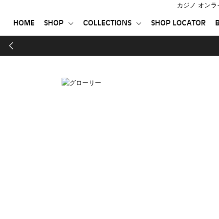
カジノ オンラ
HOME
SHOP
COLLECTIONS
SHOP LOCATOR
B
HOME
SHOP
COLLECTIONS
SHOP LOCATOR
BTS | INKBOX
登録する