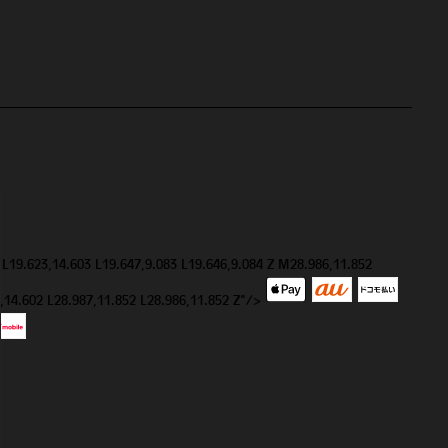
 L19.623,14.603 L19.647,9.083 L19.646,9.084 Z M28.986,11.852
9,14.602 L28.987,11.852 L28.986,11.852 Z"/>