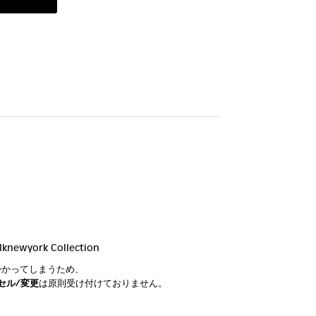
irlknewyork Collection
かかってしまうため、
セル/変更
は原則受け付けておりません。