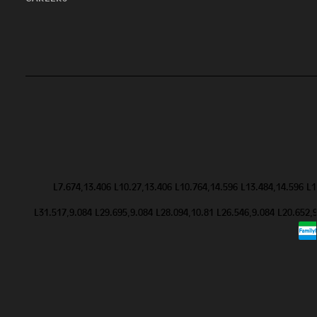
L7.674,13.406 L10.27,13.406 L10.764,14.596 L13.484,14.596 L
L31.517,9.084 L29.695,9.084 L28.094,10.81 L26.546,9.084 L20.652,