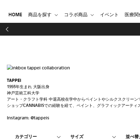
HOME
商品を探す
コラボ商品
イベント
医療関
HOME
商品を探す
コラボ商品
イベント
医療関係者向け製品
TAPPEI
登録する
1993年生まれ 大阪出身
神戸芸術工科大学
アート・クラフト学科 中退
高校在学中からペイントやシルクスクリーン
ショップCANNABISでの経験を経て、ペイント、グラフィックアーテ
Instagram: @tappeis
カテゴリー
サイズ
並べ替