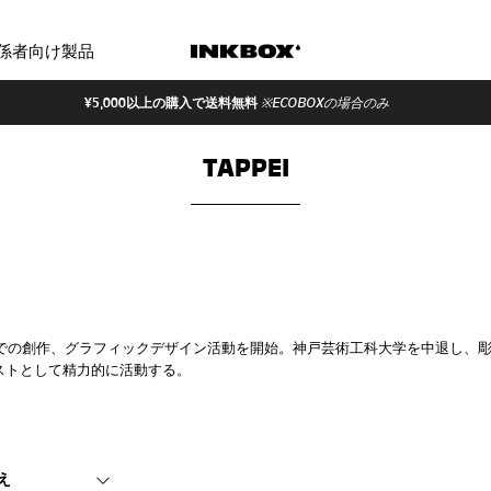
係者向け製品
¥5,000以上の購入で送料無料
※ECOBOXの場合のみ
TAPPEI
での創作、グラフィックデザイン活動を開始。
神戸芸術工科大学を中退し、
ィストとして精力的に活動する。
え