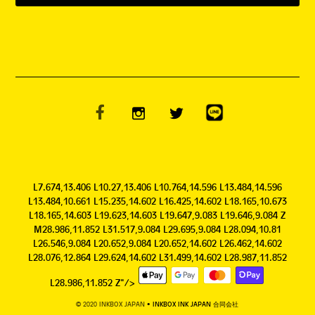
L7.674,13.406 L10.27,13.406 L10.764,14.596 L13.484,14.596
L13.484,10.661 L15.235,14.602 L16.425,14.602 L18.165,10.673
L18.165,14.603 L19.623,14.603 L19.647,9.083 L19.646,9.084 Z
M28.986,11.852 L31.517,9.084 L29.695,9.084 L28.094,10.81
L26.546,9.084 L20.652,9.084 L20.652,14.602 L26.462,14.602
L28.076,12.864 L29.624,14.602 L31.499,14.602 L28.987,11.852
L28.986,11.852 Z"/>
© 2020 INKBOX JAPAN
• INKBOX INK JAPAN 合同会社