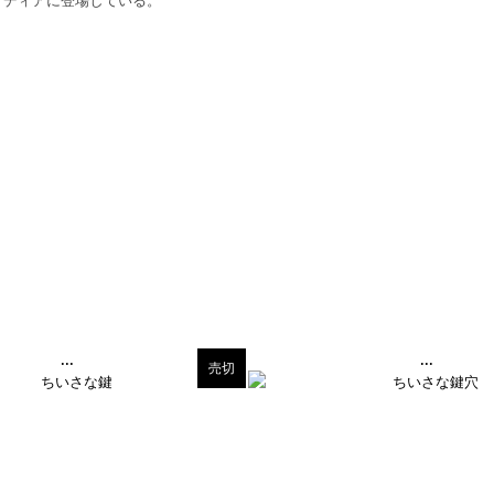
...
...
売切