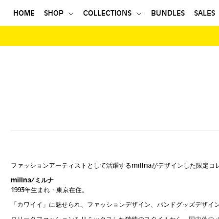
HOME
SHOP
COLLECTIONS
BUNDLES
SALES
HOME
SHOP
COLLECTIONS
BUNDLES
SALES
登録する
ファッションアーティストとして活躍するmillnaがデザインした限定コ
millna/ミルナ
1993
年生まれ・東京在住。
「カワイイ」に魅せられ、ファッションデザイン、
バンドグッズデザイ
ロリータファッションをリミックスした独特のスタイルから、
国内
外の