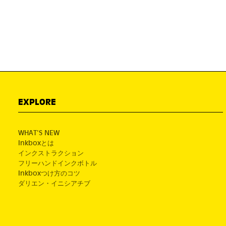
EXPLORE
WHAT'S NEW
Inkboxとは
インクストラクション
フリーハンドインクボトル
Inkboxつけ方のコツ
ダリエン・イニシアチブ