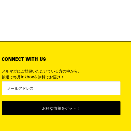
CONNECT WITH US
メルマガにご登録いただいている方の中から、
抽選で毎月Inkboxを無料でお届け！