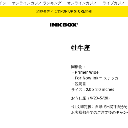
イン
オンラインカジノ ランキング
オンラインカジノ
ライブカジノ
渋谷モディにてPOP UP STORE開催
牡牛座
同梱物：
・Primer Wipe
・For Now Ink ™ ステッカー
・説明書
サイズ：2.0 x 2.0 inches
おうし座（
4/20~5/20
）
*注文確定後に自動で出荷手配が
お客様都合でのご注文後の
キャン