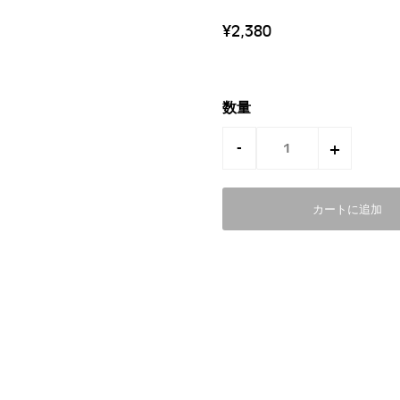
¥2,380
数量
-
+