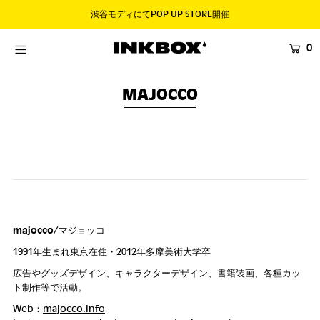
渋谷モディにてPOP UP STORE開催
0
HOME
SHOP
MAJOCCO
COLLECTIONS
BUNDLES
SALES
登録する
majocco
/マジョッコ
1991年生まれ東京在住・2012年多摩美術大学卒
広告やグッズデザイン、キャラクターデザイン、書籍装画、各種カッ
ト制作等で活動。
Web：
majocco.info