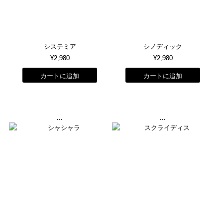
システミア
シノディック
¥2,980
¥2,980
...
...