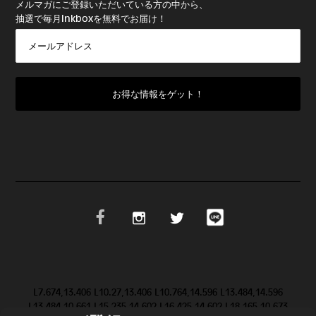
メルマガにご登録いただいている方の中から、
抽選で毎月Inkboxを無料でお届け！
L7.674,13.406 L10.27,13.406 L10.764,14.596 L13.484,14.596
L13.484,10.661 L15.235,14.602 L16.425,14.602 L18.165,10.673