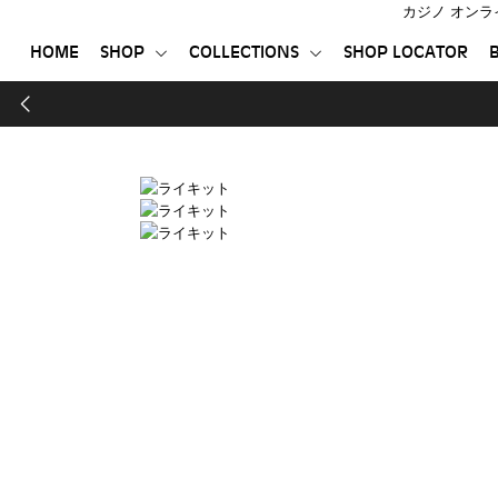
カジノ オンラ
HOME
SHOP
COLLECTIONS
SHOP LOCATOR
B
HOME
SHOP
COLLECTIONS
SHOP LOCATOR
BTS | INKBOX
登録する