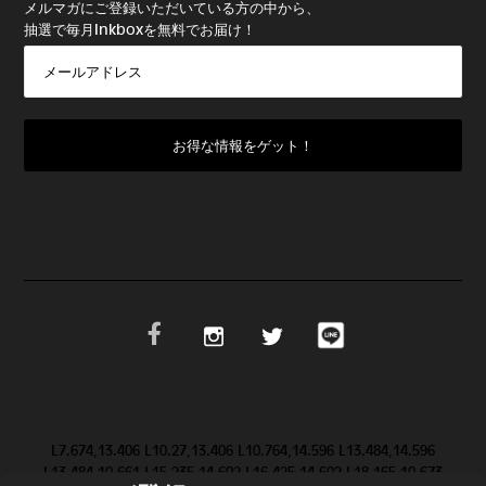
メルマガにご登録いただいている方の中から、
抽選で毎月Inkboxを無料でお届け！
L7.674,13.406 L10.27,13.406 L10.764,14.596 L13.484,14.596
L13.484,10.661 L15.235,14.602 L16.425,14.602 L18.165,10.673