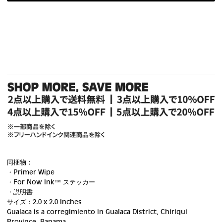
同梱物：
・Primer Wipe
・For Now Ink ™ ステッカー
・説明書
サイズ：2.0 x 2.0 inches
Gualaca is a corregimiento in Gualaca District, Chiriqui
Province, Panama.