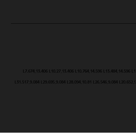
L7.674,13.406 L10.27,13.406 L10.764,14.596 L13.484,14.596 L
L31.517,9.084 L29.695,9.084 L28.094,10.81 L26.546,9.084 L20.652,