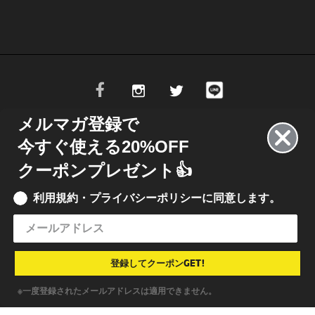
メルマガ登録で
今すぐ使える20%OFF
13.484,10.661 L15.235,14.602 L16.425,14.602 L18.165,10.673 L18.165,14.603
クーポンプレゼント👍
9.084 L20.652,14.602 L26.462,14.602 L28.076,12.864 L29.624,14.602 L31.49
利用規約・プライバシーポリシーに同意します。
© 2021 INKBOX JAPAN
• INKBOX INK JAPAN 合同会社
特定商取引法に基づく表記
•
利用規約
•
プライバシーポリシー
登録してクーポンGET!
※一度登録されたメールアドレスは適用できません。