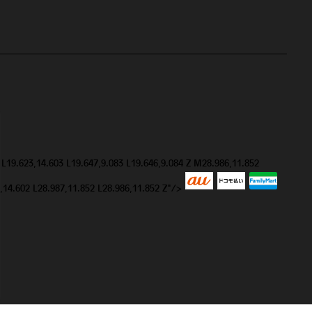
 L19.623,14.603 L19.647,9.083 L19.646,9.084 Z M28.986,11.852
9,14.602 L28.987,11.852 L28.986,11.852 Z"/>