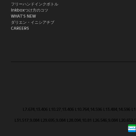
フリーハンドインクボトル
Inkboxつけ方のコツ
WHAT'S NEW
ダリエン・イニシアチブ
CAREERS
L7.674,13.406 L10.27,13.406 L10.764,14.596 L13.484,14.596 L
L31.517,9.084 L29.695,9.084 L28.094,10.81 L26.546,9.084 L20.652,