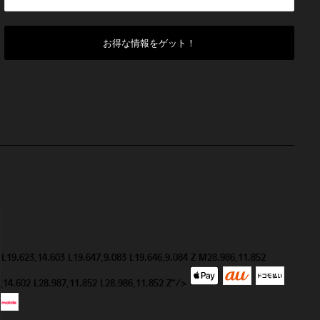
 L19.623,14.603 L19.647,9.083 L19.646,9.084 Z M28.986,11.852
9,14.602 L28.987,11.852 L28.986,11.852 Z"/>