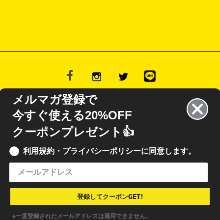
メルマガ登録で
今すぐ使える20%OFF
13.484,10.661 L15.235,14.602 L16.425,14.602 L18.165,10.673 L18.165,14.603
クーポンプレゼント👍
9.084 L20.652,14.602 L26.462,14.602 L28.076,12.864 L29.624,14.602 L31.49
利用規約・プライバシーポリシーに同意します。
© 2020 INKBOX JAPAN
• INKBOX INK JAPAN 合同会社
特定商取引法に基づく表記
•
利用規約
•
プライバシーポリシー
登録してクーポンGET!
※一度登録されたメールアドレスは適用できません。