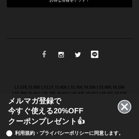
L7.674,13.406 L10.27,13.406 L10.764,14.596 L13.484,14.596
L13.484,10.661 L15.235,14.602 L16.425,14.602 L18.165,10.673
メルマガ登録で
L18.165,14.603 L19.623,14.603 L19.647,9.083 L19.646,9.084 Z
M28.986,11.852 L31.517,9.084 L29.695,9.084 L28.094,10.81
今すぐ使える20%OFF
L26.546,9.084 L20.652,9.084 L20.652,14.602 L26.462,14.602
L28.076,12.864 L29.624,14.602 L31.499,14.602 L28.987,11.852
クーポンプレゼント👍
L28.986,11.852 Z"/>
利用規約・プライバシーポリシーに同意します。