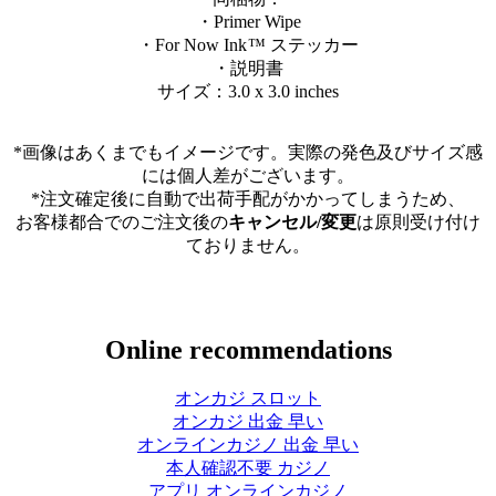
・Primer Wipe
・For Now Ink ™ ステッカー
・説明書
サイズ：3.0 x 3.0 inches
*画像はあくまでもイメージです。実際の発色及びサイズ感
には個人差がございます。
*注文確定後に自動で出荷手配がかかってしまうため、
お客様都合でのご注文後の
キャンセル/変更
は原則受け付け
ておりません。
Online recommendations
オンカジ スロット
オンカジ 出金 早い
オンラインカジノ 出金 早い
本人確認不要 カジノ
アプリ オンラインカジノ