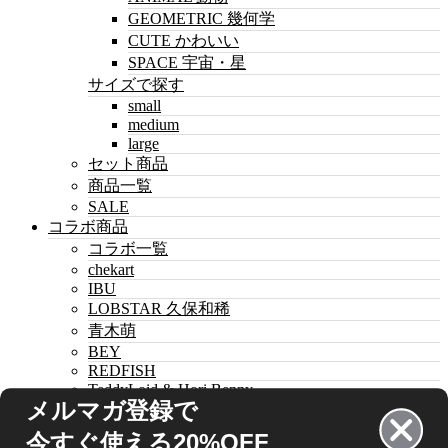
GEOMETRIC 幾何学
CUTE かわいい
SPACE 宇宙・星
サイズで探す
small
medium
large
セット商品
商品一覧
SALE
コラボ商品
コラボ一覧
chekart
IBU
LOBSTAR 久保和稀
青木萌
BEY
REDFISH
TeddyLoid & Hori Benny
メルマガ登録で
ABEchan
Ai Miyuki
今すぐ使える20%OFF
MAJOCCO