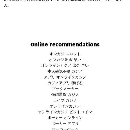
ん。
Online recommendations
オンカジ スロット
オンカジ 出金 早い
オンラインカジノ 出金 早い
本人確認不要 カジノ
アプリ オンラインカジノ
カジノアプリ 稼げる
ブックメーカー
仮想通貨 カジノ
ライブ カジノ
オンラインカジノ
オンラインカジノ ビットコイン
ポーカー オンライン
ポーカー アプリ
ポーカーゲーム