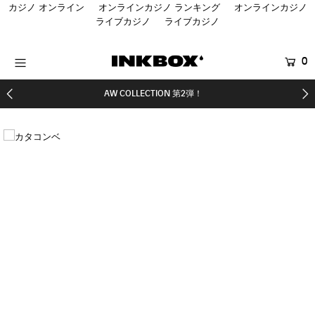
カジノ オンライン
オンラインカジノ ランキング
オンラインカジノ
ライブカジノ
ライブカジノ
HOME
0
商品を探す
AW COLLECTION 第2弾！
コラボ商品
イベント
登録する