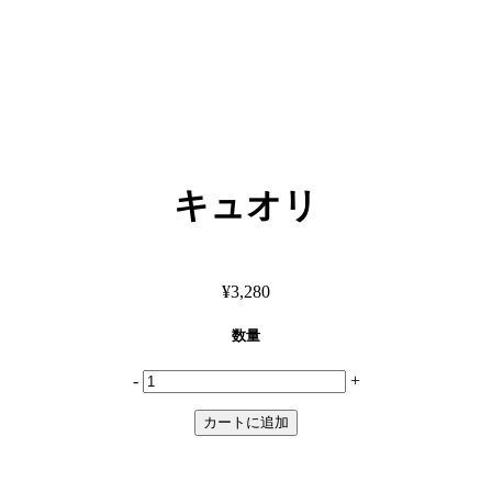
キュオリ
¥3,280
数量
-
+