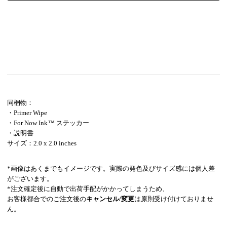
同梱物：
・Primer Wipe
・For Now Ink ™ ステッカー
・説明書
サイズ：2.0 x 2.0 inches
*画像はあくまでもイメージです。実際の発色及びサイズ感には個人差
がございます。
*注文確定後に自動で出荷手配がかかってしまうため、
お客様都合でのご注文後の
キャンセル/変更
は原則受け付けておりませ
ん。