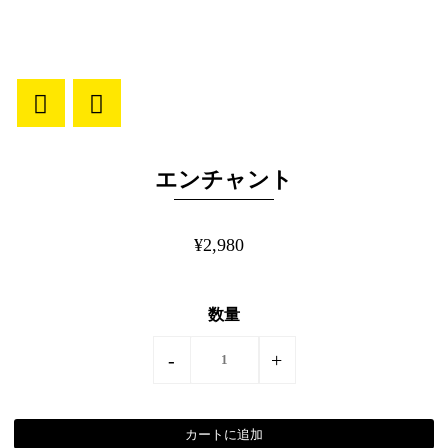
エンチャント
¥2,980
数量
-
+