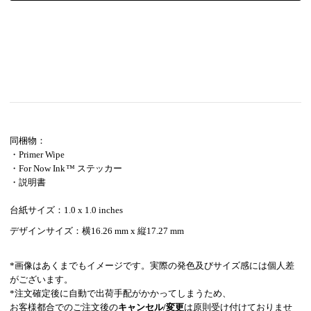
同梱物：
・Primer Wipe
・For Now Ink ™ ステッカー
・説明書
台紙サイズ：1.0 x 1.0 inches
デザインサイズ：横16.26 mm
x 縦17.27 mm
*画像はあくまでもイメージです。実際の発色及びサイズ感には個人差
がございます。
*注文確定後に自動で出荷手配がかかってしまうため、
お客様都合でのご注文後の
キャンセル/変更
は原則受け付けておりませ