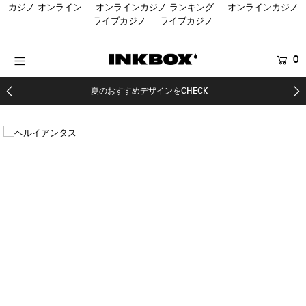
カジノ オンライン
オンラインカジノ ランキング
オンラインカジノ
ライブカジノ
ライブカジノ
HOME
0
商品を探す
夏のおすすめデザインをCHECK
コラボ商品
SALE
登録する