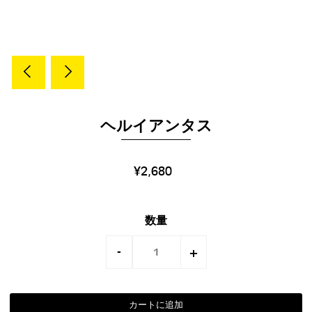
ヘルイアンタス
¥2,680
数量
-
+