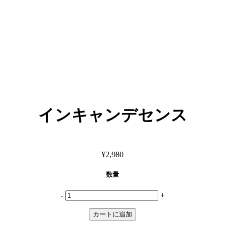
インキャンデセンス
¥2,980
数量
-
+