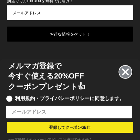
抽選で毎月Inkboxを無料でお届け！
メルマガ登録で
今すぐ使える20%OFF
クーポンプレゼント👍
利用規約・プライバシーポリシーに同意します。
© 2022 INKBOX JAPAN
• INKBOX INK JAPAN 合同会社
特定商取引法に基づく表記
•
利用規約
•
プライバシーポリシー
登録してクーポンGET!
※一度登録されたメールアドレスは適用できません。