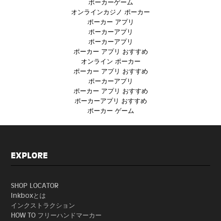
ポーカーゲーム
オンラインカジノ ポーカー
ポーカー アプリ
ポーカーアプリ
ポーカーアプリ
ポーカー アプリ おすすめ
オンライン ポーカー
ポーカー アプリ おすすめ
ポーカーアプリ
ポーカー アプリ おすすめ
ポーカーアプリ おすすめ
ポーカー ゲーム
EXPLORE
SHOP LOCATOR
Inkboxとは
インクストラクション
HOW TO フリーハンドマーカー