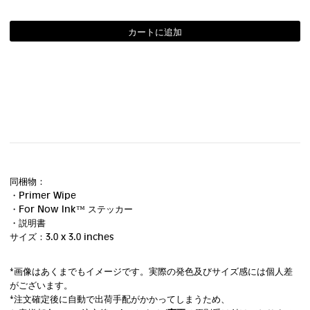
同梱物：
・Primer Wipe
・For Now Ink ™ ステッカー
・説明書
サイズ：3.0 x 3.0 inches
*画像はあくまでもイメージです。実際の発色及びサイズ感には個人差
がございます。
*注文確定後に自動で出荷手配がかかってしまうため、