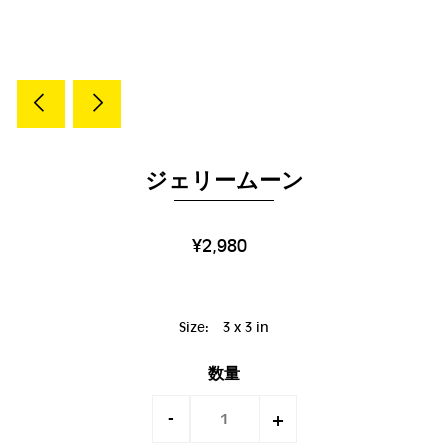
ジェリームーン
¥2,980
Size:
3 x 3 in
数量
-
+