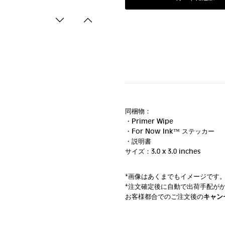
同梱物：
・Primer Wipe
・For Now Ink ™ ステッカー
・説明書
サイズ：3.0 x 3.0 inches
*画像はあくまでもイメージです
*注文確定後に自動で出荷手配が
お客様都合でのご注文後の
キャン