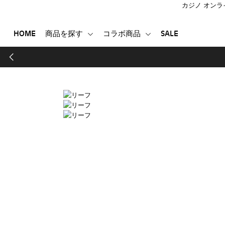
カジノ オンラ
HOME
商品を探す
コラボ商品
SALE
HOME
商品を探す
コラボ商品
SALE
登録する