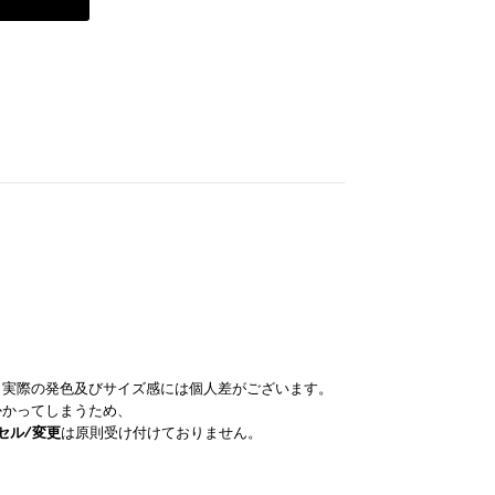
。実際の発色及びサイズ感には個人差がございます。
かかってしまうため、
セル/変更
は原則受け付けておりません。