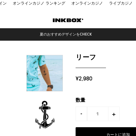
イン
オンラインカジノ ランキング
オンラインカジノ
ライブカジノ
夏のおすすめデザインをCHECK
リーフ
¥2,980
数量
-
+