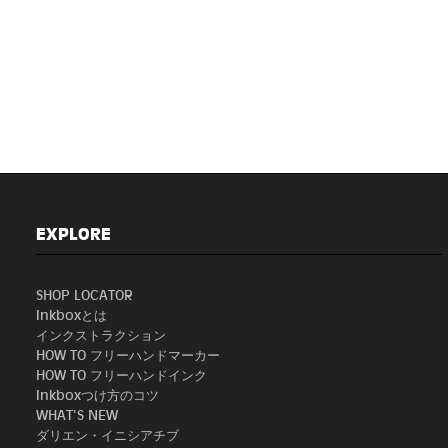
EXPLORE
SHOP LOCATOR
Inkboxとは
インクストラクション
HOW TO フリーハンドマーカー
HOW TO フリーハンドインク
Inkboxつけ方のコツ
WHAT'S NEW
ダリエン・イニシアチブ