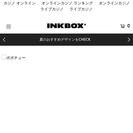
カジノ オンライン
オンラインカジノ ランキング
オンラインカジノ
ライブカジノ
ライブカジノ
HOME
0
商品を探す
夏のおすすめデザインをCHECK
コラボ商品
SALE
登録する