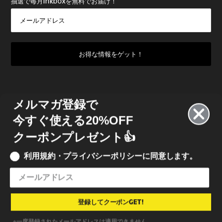
抽選で毎月Inkboxを無料でお届け！
メルマガ登録で
今すぐ使える20%OFF
クーポンプレゼント👍
利用規約・プライバシーポリシーに同意します。
© 2022 INKBOX JAPAN
• INKBOX INK JAPAN 合同会社
特定商取引法に基づく表記
•
利用規約
•
プライバシーポリシー
登録してクーポンGET!
※一度登録されたメールアドレスは適用できません。