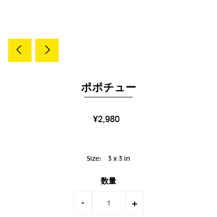
ポポチュー
¥2,980
Size:
3 x 3 in
数量
-
+