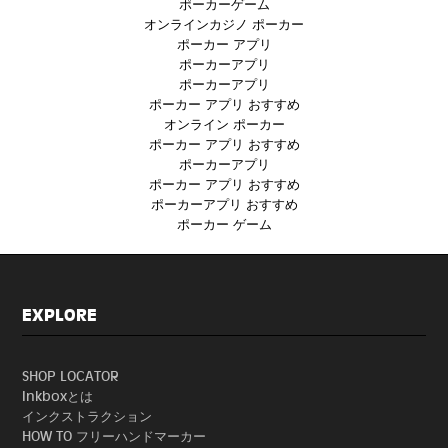
ポーカーゲーム
オンラインカジノ ポーカー
ポーカー アプリ
ポーカーアプリ
ポーカーアプリ
ポーカー アプリ おすすめ
オンライン ポーカー
ポーカー アプリ おすすめ
ポーカーアプリ
ポーカー アプリ おすすめ
ポーカーアプリ おすすめ
ポーカー ゲーム
EXPLORE
SHOP LOCATOR
Inkboxとは
インクストラクション
HOW TO フリーハンドマーカー