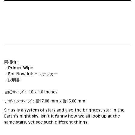
同梱物：
・Primer Wipe
・For Now Ink ™ ステッカー
・説明書
台紙サイズ：1.0 x 1.0 inches
デザインサイズ：横17.00 mm
x 縦15.00 mm
Sirius is a system of stars and also the brightest star in the
Earth’s night sky. Isn’t it funny how we all look up at the
same stars, yet see such different things.