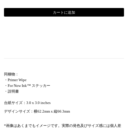
同梱物：
・Primer Wipe
・For Now Ink ™ ステッカー
・説明書
台紙サイズ：3.0 x 3.0 inches
デザインサイズ：横62.2mm x 縦66.3mm
*画像はあくまでもイメージです。実際の発色及びサイズ感には個人差