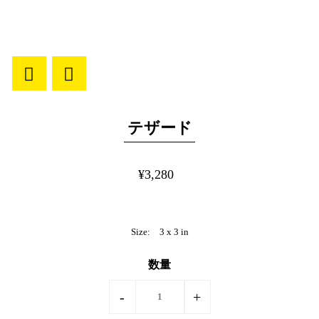
テザード
¥3,280
Size:
3 x 3 in
数量
-
+