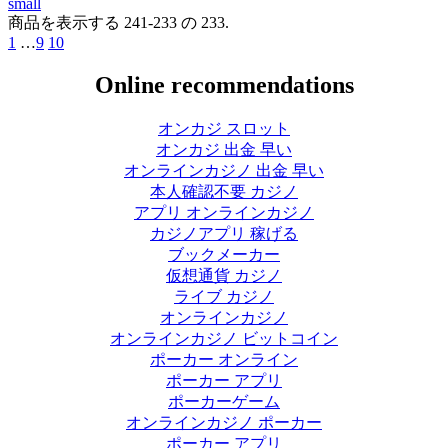
small
商品を表示する 241-233 の 233.
1
…
9
10
Online recommendations
オンカジ スロット
オンカジ 出金 早い
オンラインカジノ 出金 早い
本人確認不要 カジノ
アプリ オンラインカジノ
カジノアプリ 稼げる
ブックメーカー
仮想通貨 カジノ
ライブ カジノ
オンラインカジノ
オンラインカジノ ビットコイン
ポーカー オンライン
ポーカー アプリ
ポーカーゲーム
オンラインカジノ ポーカー
ポーカー アプリ