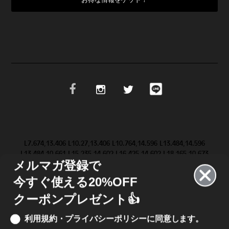
L7.674,13.406 L10.27,13.406 L10.764,14.596 L13.484,14.596
L13.484,10.661 L15.235,14.602 L16.425,14.602 L18.165,10.673
メルマガ登録で
L18.165,14.603 L19.623,14.603 L19.647,9.083 L19.646,9.084 Z
M28.986,11.852 L31.517,9.084 L29.695,9.084 L28.094,10.81
今すぐ使える20%OFF
L26.546,9.084 L20.652,9.084 L20.652,14.602 L26.462,14.602
L28.076,12.864 L29.624,14.602 L31.499,14.602 L28.987,11.852
クーポンプレゼント👍
L28.986,11.852 Z"/>
利用規約・プライバシーポリシーに同意します。