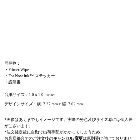
同梱物：
・Primer Wipe
・For Now Ink ™ ステッカー
・説明書
台紙サイズ：1.0 x 1.0 inches
デザインサイズ：横17.27 mm
x 縦17.02 mm
*画像はあくまでもイメージです。実際の発色及びサイズ感には個人差
がございます。
*注文確定後に自動で出荷手配がかかってしまうため、
お客様都合でのご注文後の
キャンセル/変更
は原則受け付けておりませ