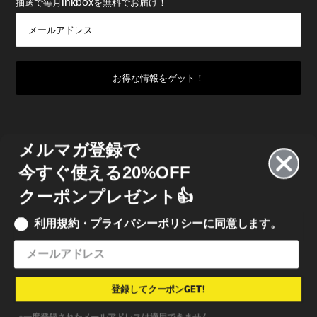
抽選で毎月Inkboxを無料でお届け！
メルマガ登録で
今すぐ使える20%OFF
クーポンプレゼント👍
利用規約・プライバシーポリシーに同意します。
© 2022 INKBOX JAPAN
• INKBOX INK JAPAN 合同会社
特定商取引法に基づく表記
•
利用規約
•
プライバシーポリシー
登録してクーポンGET!