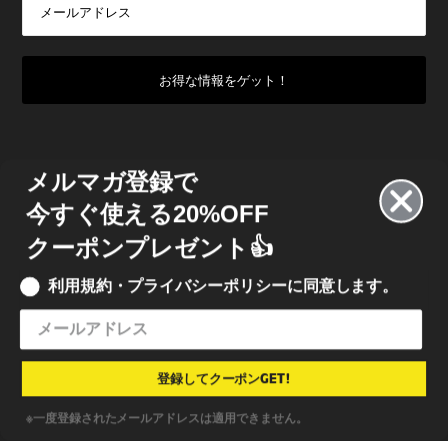
メルマガ登録で
今すぐ使える20%OFF
クーポンプレゼント👍
利用規約・プライバシーポリシーに同意します。
© 2022 INKBOX JAPAN
• INKBOX INK JAPAN 合同会社
特定商取引法に基づく表記
•
利用規約
•
プライバシーポリシー
登録してクーポンGET!
※一度登録されたメールアドレスは適用できません。