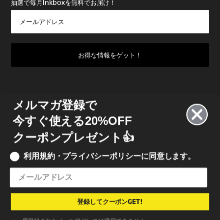
抽選で毎月Inkboxを無料でお届け！
メルマガ登録で
今すぐ使える20%OFF
クーポンプレゼント👍
利用規約・プライバシーポリシーに同意します。
© 2023 INKBOX JAPAN
• INKBOX INK JAPAN 合同会社
特定商取引法に基づく表記
•
利用規約
•
プライバシーポリシー
登録してクーポンGET!