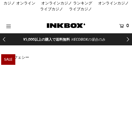
カジノ オンライン
オンラインカジノ ランキング
オンラインカジノ
ライブカジノ
ライブカジノ
HOME
0
商品を探す
¥5,000以上の購入で送料無料
※ECOBOXの場合のみ
コラボ商品
イベント
SALE
医療関係者向け製品
登録する