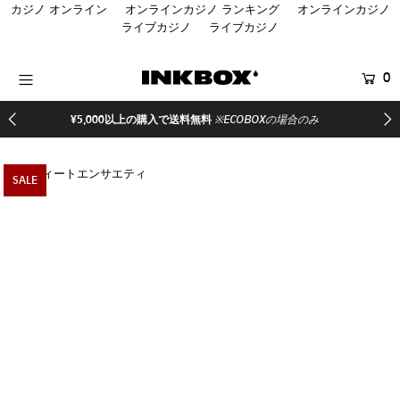
カジノ オンライン
オンラインカジノ ランキング
オンラインカジノ
ライブカジノ
ライブカジノ
HOME
0
商品を探す
¥5,000以上の購入で送料無料
※ECOBOXの場合のみ
コラボ商品
イベント
SALE
医療関係者向け製品
登録する