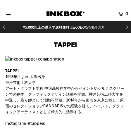
0
HOME
¥5,000以上の購入で送料無料
※ECOBOXの場合のみ
商品を探す
TAPPEI
コラボ商品
イベント
医療関係者向け製品
TAPPEI
1993年生まれ 大阪出身
登録する
神戸芸術工科大学
アート・クラフト学科 中退
高校在学中からペイントやシルクスクリー
ンでの創作、グラフィックデザイン活動を開始。
神戸芸術工科大学を
中退し、彫り師として活動を開始。
2014年から拠点を東京に移し、原
宿のセレクトショップCANNABISでの経験を経て、ペイント、グラフ
ィックアーティストとして精力的に活動する。
Instagram: @tappeis