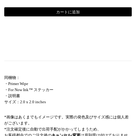
同梱物：
・Primer Wipe
・For Now Ink ™ ステッカー
・説明書
サイズ：2.0 x 2.0 inches
*画像はあくまでもイメージです。実際の発色及びサイズ感には個人差
がございます。
*注文確定後に自動で出荷手配がかかってしまうため、
お客様都合でのご注文後の
キャンセル/変更
は原則受け付けておりませ