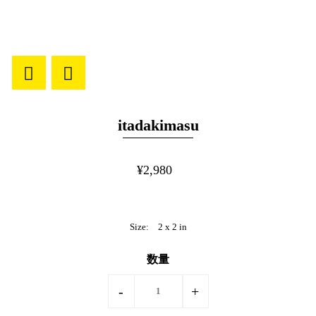
itadakimasu
¥2,980
Size:
2 x 2 in
数量
-
+