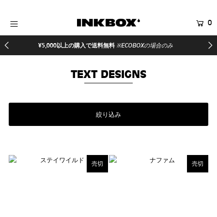
0
HOME
¥5,000以上の購入で送料無料
※ECOBOXの場合のみ
商品を探す
TEXT DESIGNS
コラボ商品
イベント
医療関係者向け製品
絞り込み
登録する
売切
売切