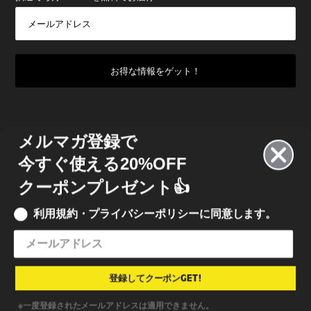
メルマガ登録で
今すぐ使える20%OFF
クーポンプレゼント👍
利用規約・プライバシーポリシーに同意します。
© 2022 INKBOX JAPAN
• INKBOX INK JAPAN 合同会社
特定商取引法に基づく表記
•
利用規約
•
プライバシーポリシー
登録してクーポンGET!
※一度登録されたメールアドレスは適用できません。