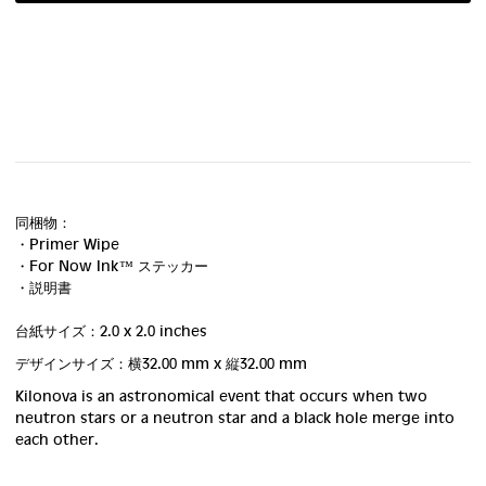
同梱物：
・Primer Wipe
・For Now Ink ™ ステッカー
・説明書
台紙サイズ：2.0 x 2.0 inches
デザインサイズ：横32.00 mm
x 縦32.00 mm
Kilonova is an astronomical event that occurs when two
neutron stars or a neutron star and a black hole merge into
each other.