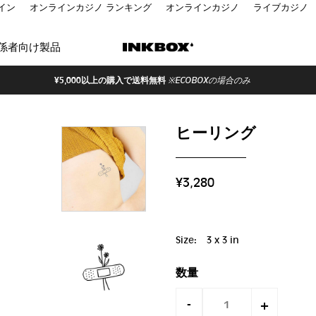
イン
オンラインカジノ ランキング
オンラインカジノ
ライブカジノ
係者向け製品
¥5,000以上の購入で送料無料
※ECOBOXの場合のみ
ヒーリング
¥3,280
Size:
3 x 3 in
数量
-
+