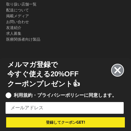
取り扱い店舗一覧
配送について
掲載メディア
お問い合わせ
友達紹介
求人募集
医療関係者向け製品
メルマガ登録で
今すぐ使える20%OFF
クーポンプレゼント👍
利用規約・プライバシーポリシーに同意します。
© 2023 INKBOX JAPAN
• INKBOX INK JAPAN 合同会社
特定商取引法に基づく表記
•
利用規約
•
プライバシーポリシー
登録してクーポンGET!