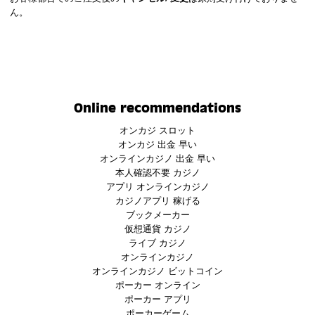
ん。
Online recommendations
オンカジ スロット
オンカジ 出金 早い
オンラインカジノ 出金 早い
本人確認不要 カジノ
アプリ オンラインカジノ
カジノアプリ 稼げる
ブックメーカー
仮想通貨 カジノ
ライブ カジノ
オンラインカジノ
オンラインカジノ ビットコイン
ポーカー オンライン
ポーカー アプリ
ポーカーゲーム