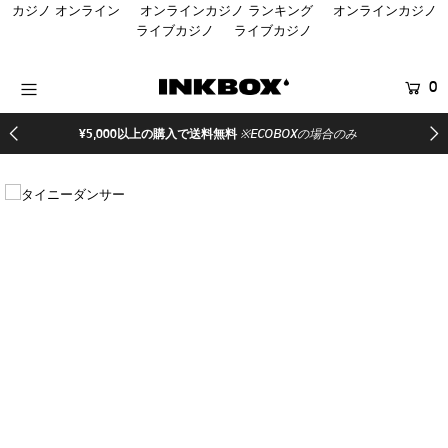
カジノ オンライン
オンラインカジノ ランキング
オンラインカジノ
ライブカジノ
ライブカジノ
HOME
0
商品を探す
¥5,000以上の購入で送料無料
※ECOBOXの場合のみ
コラボ商品
イベント
登録する