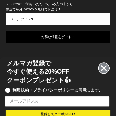
メルマガにご登録いただいている方の中から、
抽選で毎月Inkboxを無料でお届け！
メルマガ登録で
今すぐ使える20%OFF
クーポンプレゼント👍
利用規約・プライバシーポリシーに同意します。
© 2023 INKBOX JAPAN
• INKBOX INK JAPAN 合同会社
特定商取引法に基づく表記
•
利用規約
•
プライバシーポリシー
登録してクーポンGET!