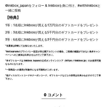
@inkbox_japanをフォロー & Inkboxを身に付け、#withInkboxと
一緒に投稿
【特典】
1等：1名様にInkboxが買える1万円分のギフトカードをプレゼント
2等：3名様にInkboxが買える5千円分のギフトカードをプレゼント
3等：6名様にInkboxが買える3千円分のギフトカードをプレゼント
*当選者はDMにてお知らせいたします。
*
Instagramのプライバシー設定が非公開アカウントの場合、ご投稿の確認ができない為本キャン
ペーンへのご参加は出来ませんのでご了承下さい。
*本ギフトカードは Inkbox Japanの公式オンラインストア（https://inkbox.jp）のみ使用可能
なものになります。
*一部商品への適用が対象外になる可能性がございます。
*他ディスカウントコードやクーポンコード、ギフトカードなどとの併用は出来かねますのでご了承
下さい。
0 コメント