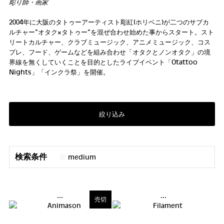
彫り師・画家
2004年に大阪のタトゥーアーティスト彫紅(ホリベニ)が二つのサブカ
ルチャー"オタク×タトゥー"を混ぜ合わせ始めた事からスタート。スト
リートカルチャー、クラブミュージック、アニメミュージック、コス
プレ、フード、ゲームなどを組み合わせ「オタクとノンオタク」の境
界線を無くしていくことを目的としたライブイベント「Otattoo
Nights」「インクラ祭」を開催。
絞り込み
検索条件
medium
...
...
売切