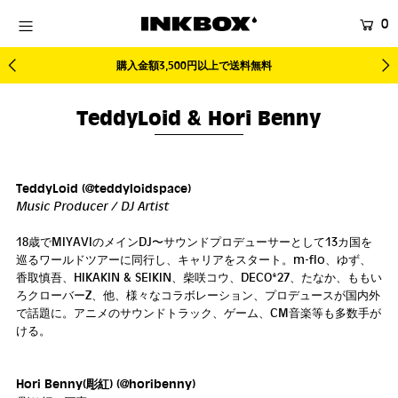
0
購入金額3,500円以上で送料無料
HOME
SHOP
TeddyLoid & Hori Benny
COLLECTIONS
BUNDLES
TeddyLoid (@teddyloidspace)
Music Producer / DJ Artist
SALES
登録する
18歳でMIYAVIのメインDJ〜サウンドプロデューサーとして13カ国を
巡るワールドツアーに同行し、キャリアをスタート。m-flo、ゆず、
香取慎吾、HIKAKIN & SEIKIN、柴咲コウ、DECO*27、たなか、ももい
ろクローバーZ、他、様々なコラボレーション、プロデュースが国内外
で話題に。アニメのサウンドトラック、ゲーム、CM音楽等も多数手が
ける。
Hori Benny(彫紅) (@horibenny)