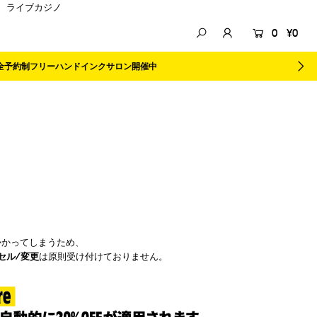
ライブカジノ
0
¥0
全予約制フリーハンドインクサロン開催
中
かかってしまうため、
セル/変更
は原則受け付けておりません。