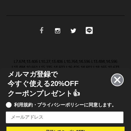
L7.674,13.406 L10.27,13.406 L10.764,14.596 L13.484,14.596
L13.484,10.661 L15.235,14.602 L16.425,14.602 L18.165,10.673
メルマガ登録で
L18.165,14.603 L19.623,14.603 L19.647,9.083 L19.646,9.084 Z
M28.986,11.852 L31.517,9.084 L29.695,9.084 L28.094,10.81
今すぐ使える20%OFF
L26.546,9.084 L20.652,9.084 L20.652,14.602 L26.462,14.602
L28.076,12.864 L29.624,14.602 L31.499,14.602 L28.987,11.852
クーポンプレゼント👍
L28.986,11.852 Z"/>
利用規約・プライバシーポリシーに同意します。
© 2021 INKBOX JAPAN
• INKBOX INK JAPAN 合同会社
特定商取引法に基づく表記
•
利用規約
•
プライバシーポリシー