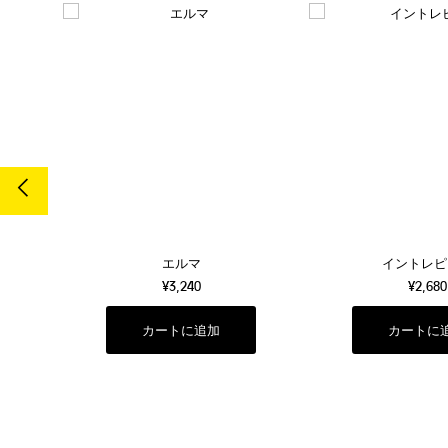
売切
エルマ
イントレピ
¥3,240
¥2,680